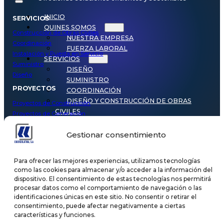
INICIO
SERVICIOS
QUINES SOMOS
Construcción de Obras Civiles
NUESTRA EMPRESA
Coordinación
FUERZA LABORAL
Instalación y Puesta en Servicio
SERVICIOS
Suministro
DISEÑO
Diseño
SUMINISTRO
PROYECTOS
COORDINACIÓN
DISEÑO Y CONSTRUCCIÓN DE OBRAS
Proyectos de Construcción
CIVILES
Proyectos de Generación
INSTALACIÓN Y PUESTA EN SERVICIO
Proyectos Industriales
PROYECTOS
Gestionar consentimiento
PROYECTOS DE GENERACIÓN
Energolatina, S.A. © 2025. All rights reserved.
PROYECTOS DE CONSTRUCCION
Para ofrecer las mejores experiencias, utilizamos tecnologías
PROYECTOS INDUSTRIALES
como las cookies para almacenar y/o acceder a la información del
MANTENIMIENTOS Y EQUIPOS
dispositivo. El consentimiento de estas tecnologías nos permitirá
TIPOS DE MANTENIMIENTOS
procesar datos como el comportamiento de navegación o las
CENTRALES HIDROELÉCTRICAS
identificaciones únicas en este sitio. No consentir o retirar el
DISTRIBUIDOR DE HYDAC
consentimiento, puede afectar negativamente a ciertas
características y funciones.
ALQUILER DE MAQUINARIA