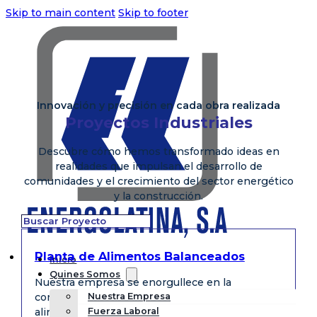
Skip to main content
Skip to footer
Innovación y precisión en cada obra realizada
Proyectos Industriales
Descubre cómo hemos transformado ideas en
realidades que impulsan el desarrollo de
comunidades y el crecimiento del sector energético
y la construcción.
Planta de Alimentos Balanceados
Inicio
Quines Somos
Nuestra empresa se enorgullece en la
construcción de una moderna planta de
Nuestra Empresa
alimentos balanceados, diseñada para cumplir
Fuerza Laboral