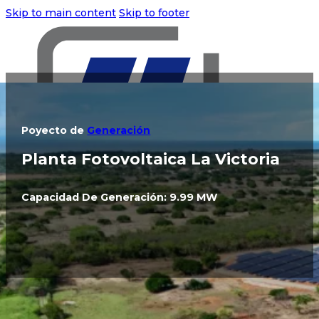
Skip to main content
Skip to footer
Poyecto de
Generación
Planta Fotovoltaica La Victoria
Capacidad De Generación: 9.99 MW
Inicio
Quines Somos
Nuestra Empresa
El contrato EPC (Ingeniería, Procura y Construcción)
Fuerza Laboral