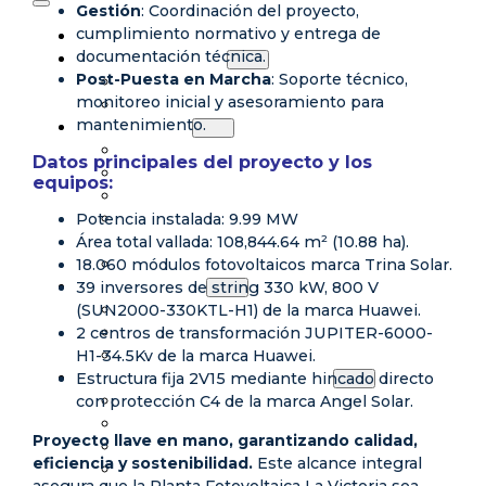
Gestión
: Coordinación del proyecto,
cumplimiento normativo y entrega de
INICIO
documentación técnica.
QUINES SOMOS
Post-Puesta en Marcha
: Soporte técnico,
NUESTRA EMPRESA
monitoreo inicial y asesoramiento para
FUERZA LABORAL
mantenimiento.
SERVICIOS
DISEÑO
Datos principales del proyecto y los
SUMINISTRO
equipos:
COORDINACIÓN
Potencia instalada: 9.99 MW
DISEÑO Y CONSTRUCCIÓN DE OBRAS
Área total vallada: 108,844.64 m² (10.88 ha).
CIVILES
18.060 módulos fotovoltaicos marca Trina Solar.
INSTALACIÓN Y PUESTA EN SERVICIO
39 inversores de string 330 kW, 800 V
PROYECTOS
(SUN2000-330KTL-H1) de la marca Huawei.
PROYECTOS DE GENERACIÓN
2 centros de transformación JUPITER-6000-
PROYECTOS DE CONSTRUCCION
H1-34.5Kv de la marca Huawei.
PROYECTOS INDUSTRIALES
Estructura fija 2V15 mediante hincado directo
MANTENIMIENTOS Y EQUIPOS
con protección C4 de la marca Angel Solar.
TIPOS DE MANTENIMIENTOS
CENTRALES HIDROELÉCTRICAS
Proyecto llave en mano, garantizando calidad,
DISTRIBUIDOR DE HYDAC
eficiencia y sostenibilidad.
Este alcance integral
ALQUILER DE MAQUINARIA
asegura que la Planta Fotovoltaica La Victoria sea